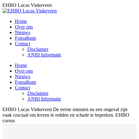
Skip
EHBO Lucas Vinkeveen
to
content
Home
Over ons
Nieuws
Fotoalbum
Contact
Disclaimer
ANBI Informatie
Home
Over ons
Nieuws
Fotoalbum
Contact
Disclaimer
ANBI Informatie
EHBO Lucas Vinkeveen
De eerste minuten na een ongeval zijn
vaak cruciaal om levens te redden en schade te beperken.
EHBO
cursus